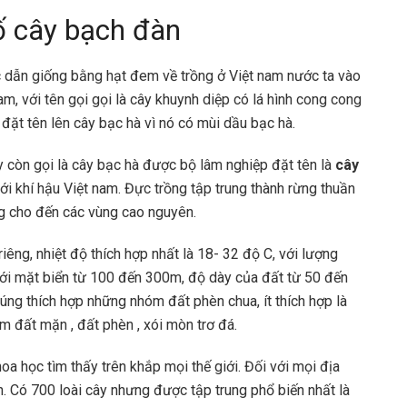
ố cây bạch đàn
 dẫn giống bằng hạt đem về trồng ở Việt nam nước ta vào
, với tên gọi gọi là cây khuynh diệp có lá hình cong cong
đặt tên lên cây bạc hà vì nó có mùi dầu bạc hà.
y còn gọi là cây bạc hà được bộ lâm nghiệp đặt tên là
cây
với khí hậu Việt nam. Đực trồng tập trung thành rừng thuần
ng cho đến các vùng cao nguyên.
iêng, nhiệt độ thích hợp nhất là 18- 32 độ C, với lượng
i mặt biển từ 100 đến 300m, độ dày của đất từ 50 đến
húng thích hợp những nhóm đất phèn chua, ít thích hợp là
m đất mặn , đất phèn , xói mòn trơ đá.
oa học tìm thấy trên khắp mọi thế giới. Đối với mọi địa
àn. Có 700 loài cây nhưng được tập trung phổ biến nhất là