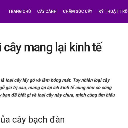
TRANG CHỦ
CÂY CẢNH
CHĂM SÓC CÂY
KỸ THUẬT TRỒ
 cây mang lại kinh tế
à loại cây lấy gỗ và làm bóng mát. Tuy nhiên loại cây
ỗ giá trị cao, mang lại lợi ích kinh tế cũng như có công
bạn đã biết gì về loại cây này chưa, mình cùng tìm hiểu
ủa cây bạch đàn