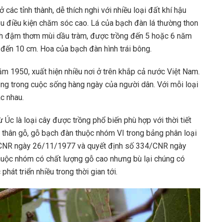
ở các tỉnh thành, dễ thích nghi với nhiều loại đất khí hậu
cầu điều kiện chăm sóc cao. Lá của bạch đàn lá thường thon
nh đậm thơm mùi dầu tràm, được trồng đến 5 hoặc 6 năm
 đến 10 cm. Hoa của bạch đàn hình trái bông.
năm 1950, xuất hiện nhiều nơi ở trên khắp cả nước Việt Nam.
dụng trong cuộc sống hàng ngày của người dân. Với mỗi loại
c nhau.
c là loại cây được trồng phổ biến phù hợp với thời tiết
y thân gỗ, gỗ bạch đàn thuộc nhóm VI trong bảng phân loại
CNR ngày 26/11/1977 và quyết định số 334/CNR ngày
uộc nhóm có chất lượng gỗ cao nhưng bù lại chúng có
hát triển nhiều trong thời gian tới.