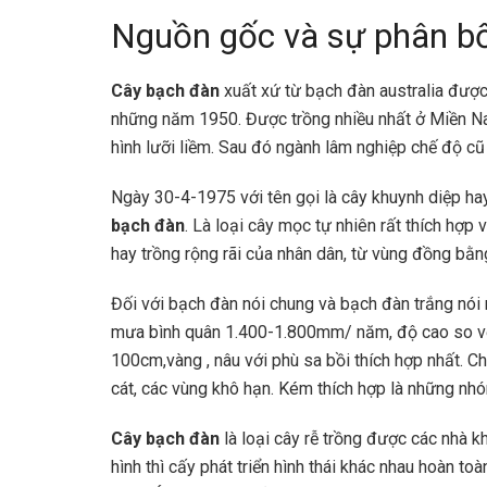
Nguồn gốc và sự phân b
Cây bạch đàn
xuất xứ từ bạch đàn australia được
những năm 1950. Được trồng nhiều nhất ở Miền Nam
hình lưỡi liềm. Sau đó ngành lâm nghiệp chế độ cũ 
Ngày 30-4-1975 với tên gọi là cây khuynh diệp ha
bạch đàn
. Là loại cây mọc tự nhiên rất thích hợp 
hay trồng rộng rãi của nhân dân, từ vùng đồng bằ
Đối với bạch đàn nói chung và bạch đàn trắng nói r
mưa bình quân 1.400-1.800mm/ năm, độ cao so vớ
100cm,vàng , nâu với phù sa bồi thích hợp nhất. C
cát, các vùng khô hạn. Kém thích hợp là những nhó
Cây bạch đàn
là loại cây rễ trồng được các nhà kh
hình thì cấy phát triển hình thái khác nhau hoàn to