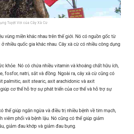
ng Tuyệt Vời của Cây Xà Cừ
ều vùng miền khác nhau trên thế giới. Nó có nguồn gốc từ
 ở nhiều quốc gia khác nhau. Cây xà cừ có nhiều công dụng
sức khỏe. Nó có chứa nhiều vitamin và khoáng chất hữu ích,
ie, fosfor, natri, sắt và đồng. Ngoài ra, cây xà cừ cũng có
it palmitic, axit stearic, axit arachidonic và axit
giúp cơ thể hỗ trợ sự phát triển của cơ thể và hỗ trợ sự
có thể giúp ngăn ngừa và điều trị nhiều bệnh về tim mạch,
nh viêm phổi và bệnh lậu. Nó cũng có thể giúp giảm
đầu, giảm đau khớp và giảm đau bụng.