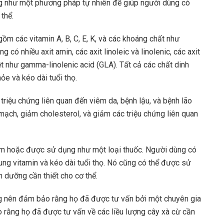
ng như một phương pháp tự nhiên để giúp người dùng có
thể.
ồm các vitamin A, B, C, E, K, và các khoáng chất như
ng có nhiều axit amin, các axit linoleic và linolenic, các axit
 như gamma-linolenic acid (GLA). Tất cả các chất dinh
ỏe và kéo dài tuổi thọ.
riệu chứng liên quan đến viêm da, bệnh lậu, và bệnh lão
mạch, giảm cholesterol, và giảm các triệu chứng liên quan
m hoặc được sử dụng như một loại thuốc. Người dùng có
ung vitamin và kéo dài tuổi thọ. Nó cũng có thể được sử
 dưỡng cần thiết cho cơ thể.
ng nên đảm bảo rằng họ đã được tư vấn bởi một chuyên gia
 rằng họ đã được tư vấn về các liều lượng cây xà cừ cần