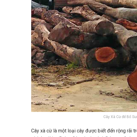
Cây Xà Cừ để Bổ Sun
Cây xà cừ là một loại cây được biết đến rộng rãi 