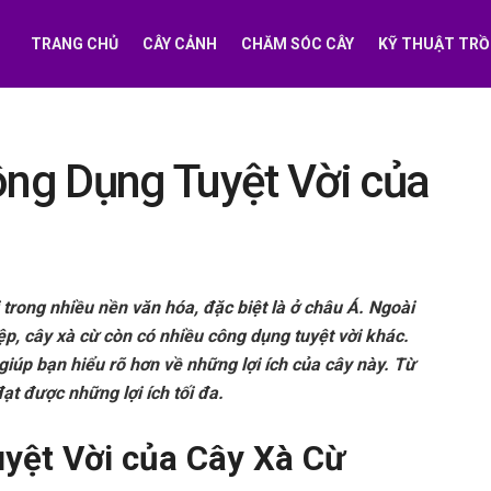
TRANG CHỦ
CÂY CẢNH
CHĂM SÓC CÂY
KỸ THUẬT TRỒ
ng Dụng Tuyệt Vời của
 trong nhiều nền văn hóa, đặc biệt là ở châu Á. Ngoài
p, cây xà cừ còn có nhiều công dụng tuyệt vời khác.
iúp bạn hiểu rõ hơn về những lợi ích của cây này. Từ
ạt được những lợi ích tối đa.
yệt Vời của Cây Xà Cừ