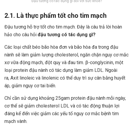
Đậu tương có tác dụng gì đối với sức khỏe?
2.1. Là thực phẩm tốt cho tim mạch
Đậu tương hỗ trợ tốt cho tim mạch. Đây là câu trả lời hoàn
hảo cho câu hỏi
đậu tương có tác dụng gì
?
Các loại chất béo bão hòa đơn và bão hòa đa trong đậu
nành sẽ làm giảm lượng cholesterol, ngăn chặn nguy cơ mắc
xơ vữa động mạch, đột quỵ và đau tim. β-conglycinin, một
loại protein đậu nành có tác dụng làm giảm LDL. Ngoài
ra, Axit linoleic và linolenic có thể duy trì sự cân bằng huyết
áp, giảm nguy cơ tai biến.
Chỉ cần sử dụng khoảng 25gam protein đậu nành mỗi ngày,
cơ thể sẽ giảm cholesterol LDL và có tác động thuận lợi
đáng kể đến việc giảm các yếu tố nguy cơ mắc bệnh tim
mạch vành.