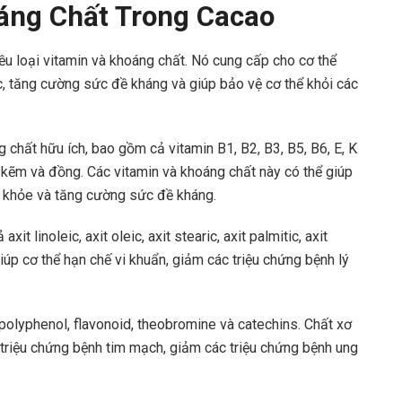
oáng Chất Trong Cacao
ều loại vitamin và khoáng chất. Nó cung cấp cho cơ thể
c, tăng cường sức đề kháng và giúp bảo vệ cơ thể khỏi các
 chất hữu ích, bao gồm cả vitamin B1, B2, B3, B5, B6, E, K
, kẽm và đồng. Các vitamin và khoáng chất này có thể giúp
ức khỏe và tăng cường sức đề kháng.
t linoleic, axit oleic, axit stearic, axit palmitic, axit
giúp cơ thể hạn chế vi khuẩn, giảm các triệu chứng bệnh lý
polyphenol, flavonoid, theobromine và catechins. Chất xơ
 triệu chứng bệnh tim mạch, giảm các triệu chứng bệnh ung