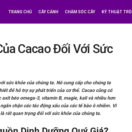
TRANG CHỦ
CÂY CẢNH
CHĂM SÓC CÂY
KỸ THUẬT TRỒ
 Của Cacao Đối Với Sức
ới sức khỏe của chúng ta. Nó cung cấp cho chúng ta
hiết để hỗ trợ sự phát triển của cơ thể. Cacao cũng có
 axit béo omega-3, vitamin B, magie, kali và nhiều hơn
 ngăn chặn các tác động xấu của các tế bào ô nhiễm. Vì
 là rất quan trọng đối với sức khỏe của chúng ta.
guồn Dinh Dưỡng Quý Giá?