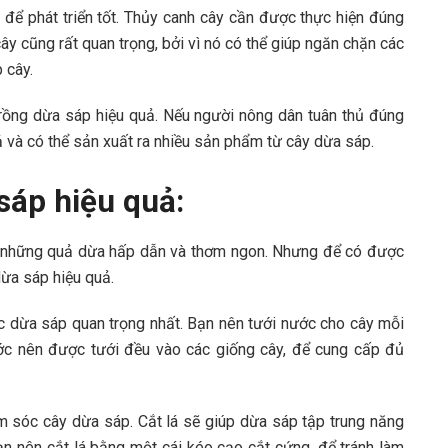
 để phát triển tốt. Thủy canh cây cần được thực hiện đúng
 cây cũng rất quan trọng, bởi vì nó có thể giúp ngăn chặn các
 cây.
rồng dừa sáp hiệu quả. Nếu người nông dân tuân thủ đúng
ả và có thể sản xuất ra nhiều sản phẩm từ cây dừa sáp.
sáp hiệu quả:
i những quả dừa hấp dẫn và thơm ngon. Nhưng để có được
ừa sáp hiệu quả.
 dừa sáp quan trọng nhất. Bạn nên tưới nước cho cây mỗi
ước nên được tưới đều vào các giống cây, để cung cấp đủ
m sóc cây dừa sáp. Cắt lá sẽ giúp dừa sáp tập trung năng
ạn nên cắt lá bằng một cái kéo cạo cắt cứng, để tránh làm