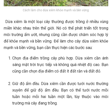
Cách làm cho dừa xiêm khỏe mạnh và bền vững.
Dừa xiêm là một loại cây thường được trồng ở nhiều vùng
miền khác nhau trên thế giới. Nó có thể phát triển tốt trong
môi trường ẩm ướt, nhưng cũng cần được chăm sóc hợp lý
để khỏe mạnh và bền vững. Để làm cho cây dừa xiêm khỏe
mạnh và bền vững, bạn cần thực hiện các bước sau:
Chọn địa điểm trồng cây phù hợp. Dừa xiêm cần ánh
sáng mặt trời trực tiếp và không quá nhiệt độ cao. Bạn
cũng cần chọn địa điểm có đất ít đất rắn và đất đỏ.
Giữ độ ẩm đều. Dừa xiêm cần được tưới nước thường
xuyên để giữ độ ẩm đều. Bạn có thể tưới nước mỗi
tuần hoặc mỗi hai tuần một lần, tùy thuộc vào môi
trường mà cây đang trồng.