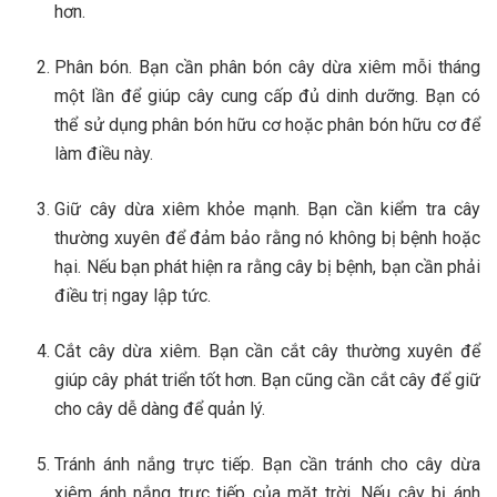
hơn.
Phân bón. Bạn cần phân bón cây dừa xiêm mỗi tháng
một lần để giúp cây cung cấp đủ dinh dưỡng. Bạn có
thể sử dụng phân bón hữu cơ hoặc phân bón hữu cơ để
làm điều này.
Giữ cây dừa xiêm khỏe mạnh. Bạn cần kiểm tra cây
thường xuyên để đảm bảo rằng nó không bị bệnh hoặc
hại. Nếu bạn phát hiện ra rằng cây bị bệnh, bạn cần phải
điều trị ngay lập tức.
Cắt cây dừa xiêm. Bạn cần cắt cây thường xuyên để
giúp cây phát triển tốt hơn. Bạn cũng cần cắt cây để giữ
cho cây dễ dàng để quản lý.
Tránh ánh nắng trực tiếp. Bạn cần tránh cho cây dừa
xiêm ánh nắng trực tiếp của mặt trời. Nếu cây bị ánh