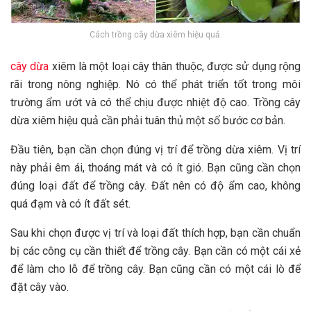
Cách trồng cây dừa xiêm hiệu quả.
cây dừa
xiêm là một loại cây thân thuộc, được sử dụng rộng
rãi trong nông nghiệp. Nó có thể phát triển tốt trong môi
trường ẩm ướt và có thể chịu được nhiệt độ cao. Trồng cây
dừa xiêm hiệu quả cần phải tuân thủ một số bước cơ bản.
Đầu tiên, bạn cần chọn đúng vị trí để trồng dừa xiêm. Vị trí
này phải êm ái, thoáng mát và có ít gió. Bạn cũng cần chọn
đúng loại đất để trồng cây. Đất nên có độ ẩm cao, không
quá đạm và có ít đất sét.
Sau khi chọn được vị trí và loại đất thích hợp, bạn cần chuẩn
bị các công cụ cần thiết để trồng cây. Bạn cần có một cái xẻ
để làm cho lỗ để trồng cây. Bạn cũng cần có một cái lò để
đặt cây vào.