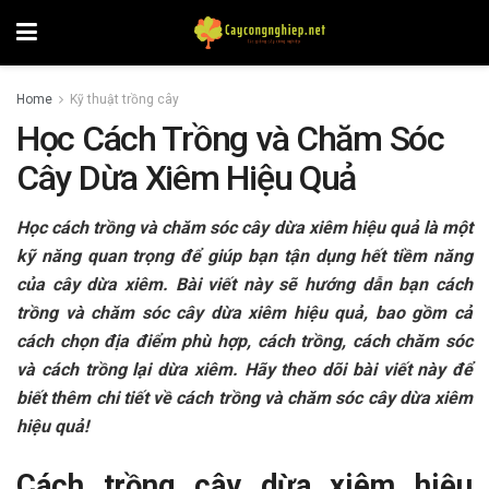
Home
Kỹ thuật trồng cây
Học Cách Trồng và Chăm Sóc
Cây Dừa Xiêm Hiệu Quả
Học cách trồng và chăm sóc cây dừa xiêm hiệu quả là một
kỹ năng quan trọng để giúp bạn tận dụng hết tiềm năng
của cây dừa xiêm. Bài viết này sẽ hướng dẫn bạn cách
trồng và chăm sóc cây dừa xiêm hiệu quả, bao gồm cả
cách chọn địa điểm phù hợp, cách trồng, cách chăm sóc
và cách trồng lại dừa xiêm. Hãy theo dõi bài viết này để
biết thêm chi tiết về cách trồng và chăm sóc cây dừa xiêm
hiệu quả!
Cách trồng cây dừa xiêm hiệu