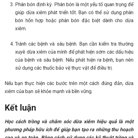
Phân bón định kỳ. Phân bón là một yếu tố quan trọng để
giúp dừa xiêm phát triển tốt. Bạn có thể sử dụng phân
bón hỗn hợp hoặc phân bón đặc biệt dành cho dừa
xiêm.
Tránh các bệnh và sâu bệnh. Bạn cần kiểm tra thường
xuyê dừa xiêm của mình để phát hiện sớm các dấu hiệu
của bệnh và sâu bệnh. Nếu phát hiện ra bệnh, bạn nên
sử dụng các thuốc bảo vệ thực vật để điều trị.
Nếu bạn thực hiện các bước trên một cách đúng đắn, dừa
xiêm của bạn sẽ khỏe mạnh và bền vững.
Kết luận
Học cách trồng và chăm sóc dừa xiêm hiệu quả là một
phương pháp hữu ích để giúp bạn tạo ra những thu hoạch
cao và an toàn. Bằng cách sử dụng các kỹ thuật trồng và